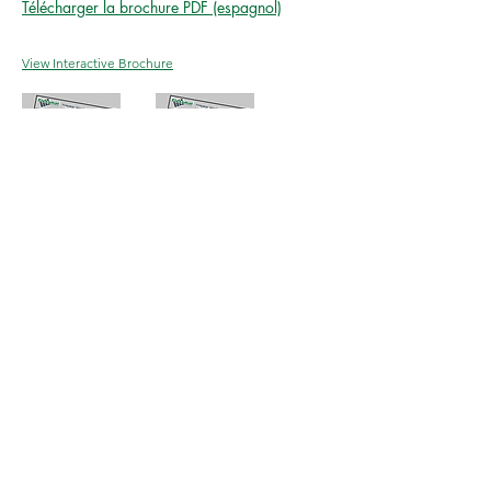
Télécharger la brochure PDF (espagnol)
View Interactive Brochure
Anglais
Espagnol
Téléphone :
513-772-6689
Courriel :
Info@Flexamat.com
3153, chemin Madison
Cincinnati, Ohio 45209