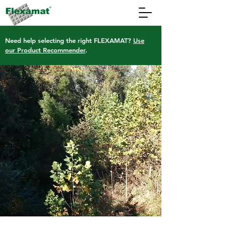
Need help selecting the right FLEXAMAT?
Use
our Product Recommender
.