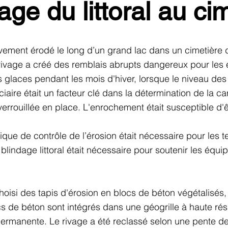
age du littoral au ci
avement érodé le long d’un grand lac dans un cimetière 
 rivage a créé des remblais abrupts dangereux pour les é
es glaces pendant les mois d'hiver, lorsque le niveau des
aciaire était un facteur clé dans la détermination de la ca
 verrouillée en place. L'enrochement était susceptible d'
tique de contrôle de l’érosion était nécessaire pour les 
blindage littoral était nécessaire pour soutenir les équip
oisi des tapis d'érosion en blocs de béton végétalisés
s de béton sont intégrés dans une géogrille à haute rési
rmanente. Le rivage a été reclassé selon une pente de 3 