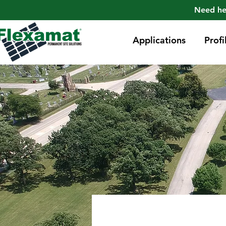
Need he
Applications
Profi