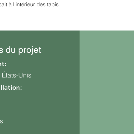
t à l’intérieur des tapis
s du projet
t:
 États-Unis
llation:
s