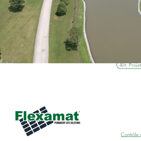
&lt; Proje
APPLIC
CONTR
L’ÉROS
Contrôle 