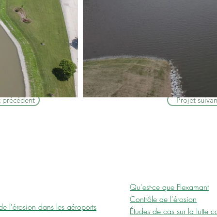
t précédent
Projet suivan
ATIONS DE
RESSOURCES
ÔLE DE
Qu'est-ce que Flexamant
ION
Contrôle de l'érosion
de l'érosion dans les aéroports
Études de cas sur la lutte c