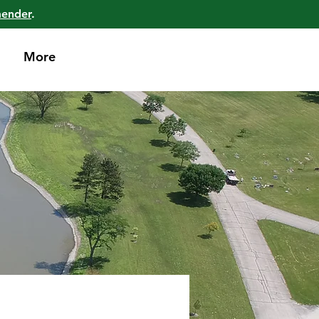
mender
.
More