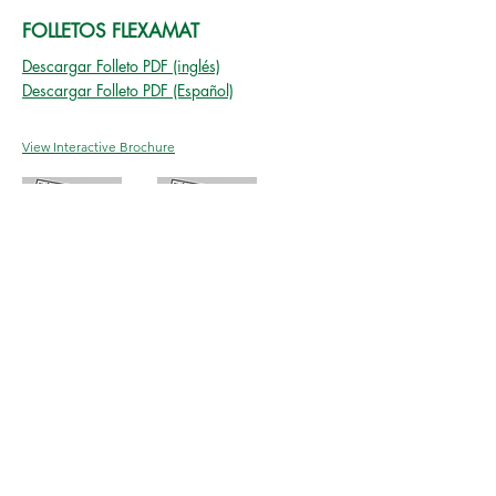
FOLLETOS FLEXAMAT
Descargar Folleto PDF (inglés)
Descargar Folleto PDF (Español)
View Interactive Brochure
Inglés
Español
Teléfono:
513-772-6689
Correo electrónico:
Info@Flexamat.com